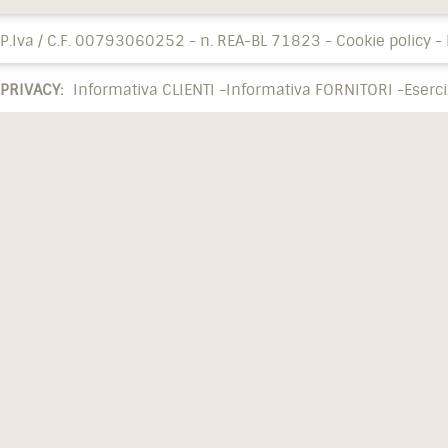
P.Iva / C.F. 00793060252 - n. REA-BL 71823 -
Cookie policy
-
PRIVACY:
Informativa CLIENTI -
Informativa FORNITORI -
Eserciz