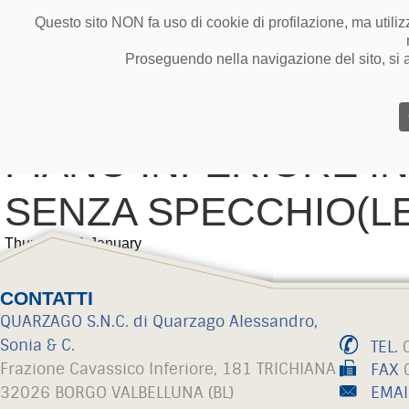
Questo sito NON fa uso di cookie di profilazione, ma utilizz
Proseguendo nella navigazione del sito, si a
CHI SIAMO
I PRODOTTI
CONTO
PIANO INFERIORE I
SENZA SPECCHIO(L
Thursday 01 January
Torna agli eventi
CONTATTI
QUARZAGO S.N.C. di Quarzago Alessandro,
Sonia & C.
TEL.
0
Frazione Cavassico Inferiore, 181 TRICHIANA
FAX
0
32026 BORGO VALBELLUNA (BL)
EMAI